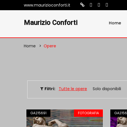
www.maurizioconforti.it
Maurizio Conforti
Home
Home
Opere
Filtri:
Tutte le opere
Solo disponibili
GA215691
FOTOGRAFIA
GA2156