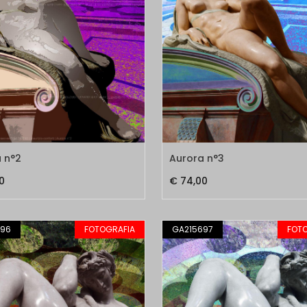
 n°2
Aurora n°3
0
€ 74,00
696
FOTOGRAFIA
GA215697
FOT