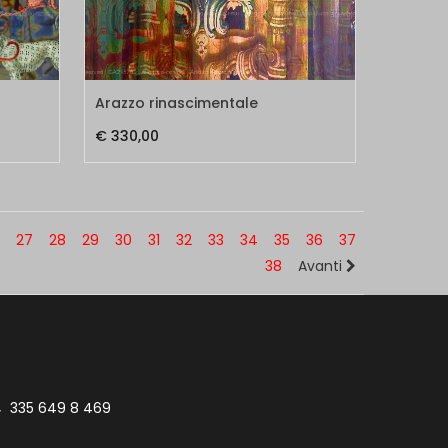
Arazzo rinascimentale
€ 330,00
27
28
29
30
31
32
33
34
35
36
37
38
Avanti
335 649 8 469