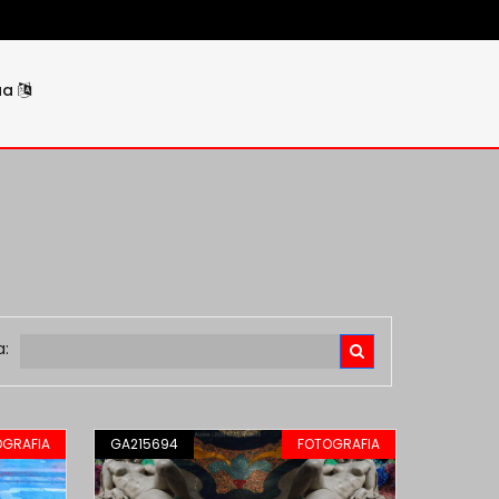
ua
a:
OGRAFIA
GA215694
FOTOGRAFIA