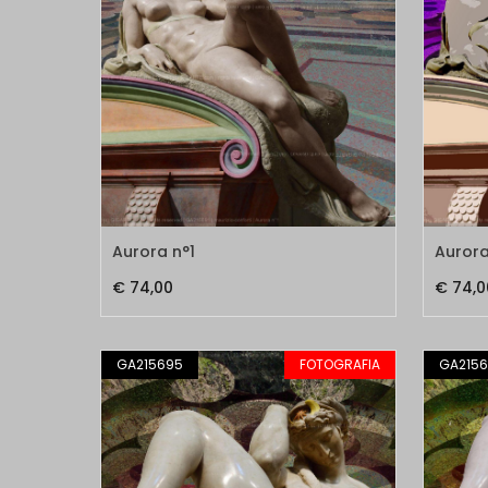
Aurora n°1
Aurora
€ 74,00
€ 74,0
GA215695
FOTOGRAFIA
GA215