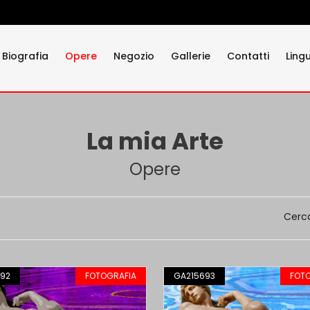
Biografia
Opere
Negozio
Gallerie
Contatti
Ling
La mia Arte
Opere
Cerc
92
FOTOGRAFIA
GA215693
FOT