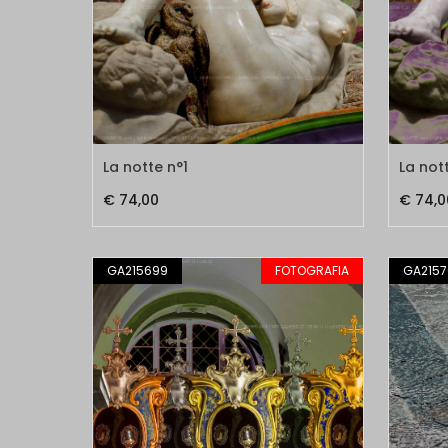
La notte n°1
La not
€ 74,00
€ 74,0
GA215699
FOTOGRAFIA
GA2157