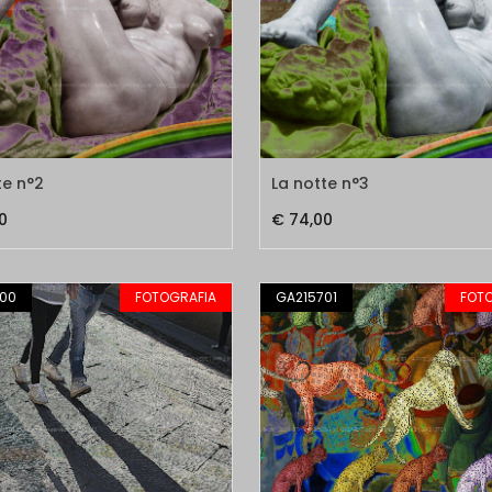
te n°2
La notte n°3
0
€ 74,00
00
FOTOGRAFIA
GA215701
FOT