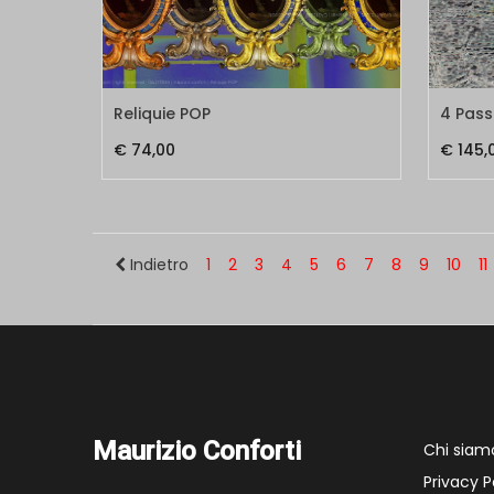
Reliquie POP
4 Pass
€ 74,00
€ 145,
Indietro
1
2
3
4
5
6
7
8
9
10
11
Maurizio Conforti
Chi siam
Privacy P