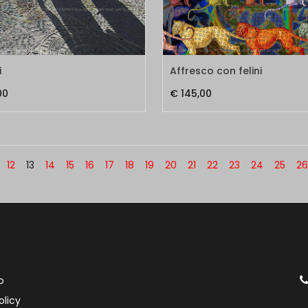
i
Affresco con felini
00
€ 145,00
12
13
14
15
16
17
18
19
20
21
22
23
24
25
26
o
olicy