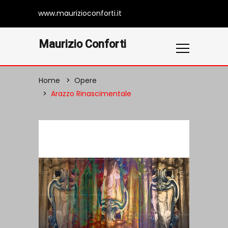
www.maurizioconforti.it
Maurizio Conforti
Home
Opere
Arazzo Rinascimentale