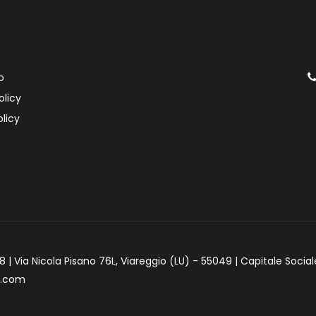
o
olicy
licy
 | Via Nicola Pisano 76L, Viareggio (LU) - 55049 | Capitale Social
e.com