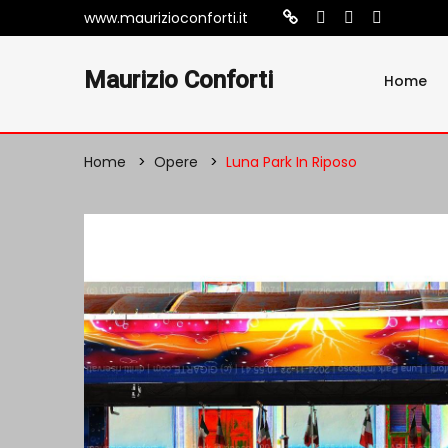
www.maurizioconforti.it
Maurizio Conforti
Home
Home
Opere
Luna Park In Riposo