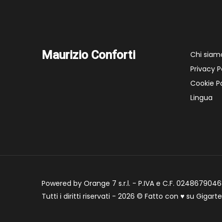
Maurizio Conforti
Chi siam
Privacy P
Cookie Po
Lingua
Powered by Orange 7 s.r.l. - P.IVA e C.F. 02486790468
Tutti i diritti riservati - 2026 © Fatto con
♥
su
Gigart