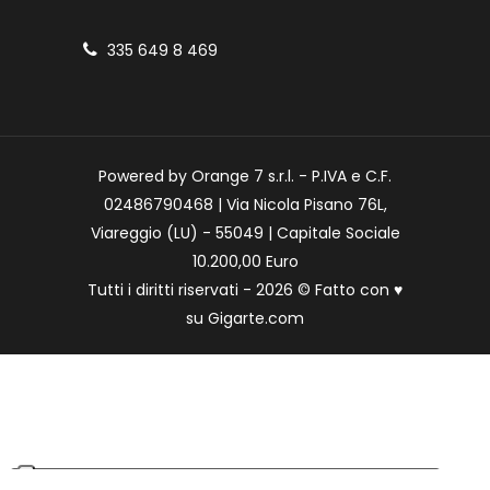
335 649 8 469
Powered by Orange 7 s.r.l. - P.IVA e C.F.
02486790468 | Via Nicola Pisano 76L,
Viareggio (LU) - 55049 | Capitale Sociale
10.200,00 Euro
Tutti i diritti riservati - 2026 © Fatto con
♥
su
Gigarte.com
Le tue preferenze relative alla privacy