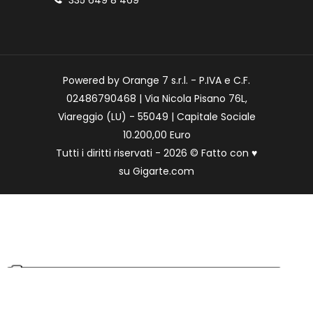
335 649 8 469
Powered by Orange 7 s.r.l. - P.IVA e C.F.
02486790468 | Via Nicola Pisano 76L,
Viareggio (LU) - 55049 | Capitale Sociale
10.200,00 Euro
Tutti i diritti riservati - 2026 © Fatto con
♥
su
Gigarte.com
Le tue preferenze relative alla privacy
Informativa sulla raccolta