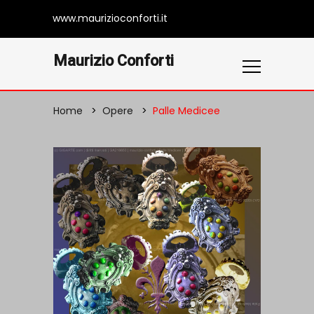
www.maurizioconforti.it
Maurizio Conforti
Home
Opere
Palle Medicee