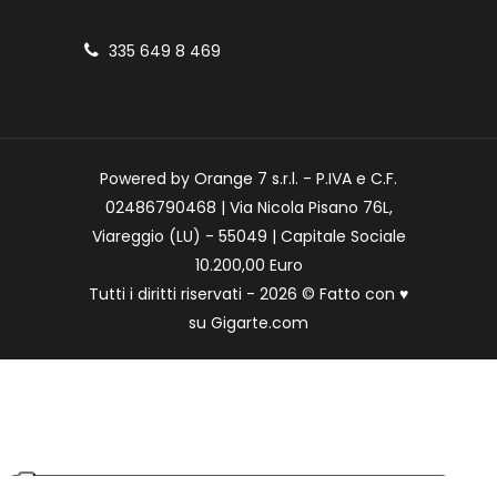
335 649 8 469
Powered by Orange 7 s.r.l. - P.IVA e C.F.
02486790468 | Via Nicola Pisano 76L,
Viareggio (LU) - 55049 | Capitale Sociale
10.200,00 Euro
Tutti i diritti riservati - 2026 © Fatto con
♥
su
Gigarte.com
Le tue preferenze relative alla privacy