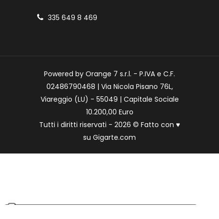
335 649 8 469
Powered by Orange 7 s.r.l. - P.IVA e C.F.
02486790468 | Via Nicola Pisano 76L,
Viareggio (LU) - 55049 | Capitale Sociale
10.200,00 Euro
Tutti i diritti riservati - 2026 © Fatto con
♥
su
Gigarte.com
Le tue preferenze relative alla privacy