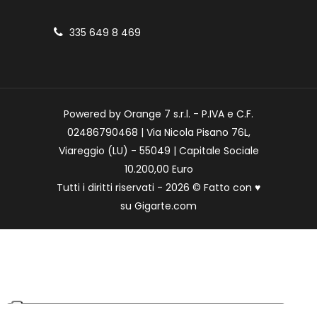
335 649 8 469
Powered by Orange 7 s.r.l. - P.IVA e C.F.
02486790468 | Via Nicola Pisano 76L,
Viareggio (LU) - 55049 | Capitale Sociale
10.200,00 Euro
Tutti i diritti riservati - 2026 © Fatto con
♥
su
Gigarte.com
Le tue preferenze relative alla privacy