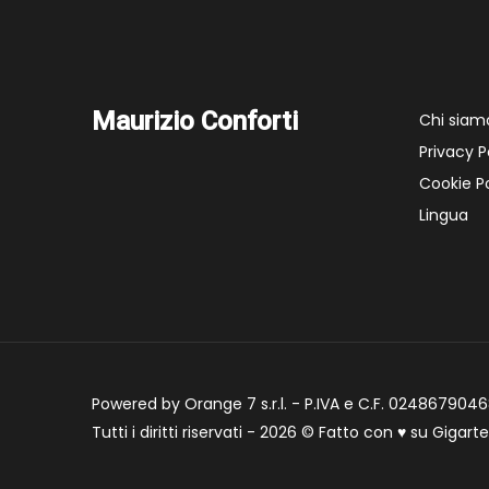
Maurizio Conforti
Chi siam
Privacy P
Cookie Po
Lingua
Powered by Orange 7 s.r.l. - P.IVA e C.F. 02486790468
Tutti i diritti riservati - 2026 © Fatto con
♥
su
Gigart