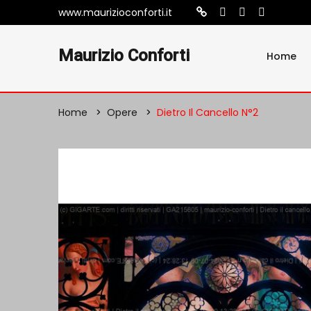
www.maurizioconforti.it
Maurizio Conforti
Home
Home
Opere
Dietro Il Cancello N°2