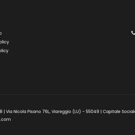
o
olicy
licy
 | Via Nicola Pisano 76L, Viareggio (LU) - 55049 | Capitale Social
e.com