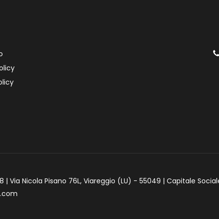
o
olicy
licy
 | Via Nicola Pisano 76L, Viareggio (LU) - 55049 | Capitale Social
e.com