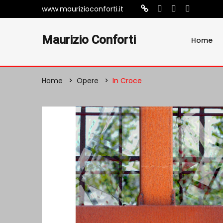
www.maurizioconforti.it
Maurizio Conforti
Home
Home
Opere
In Croce