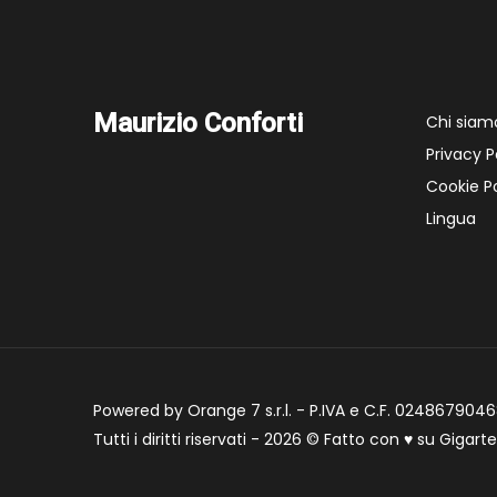
Maurizio Conforti
Chi siam
Privacy P
Cookie Po
Lingua
Powered by Orange 7 s.r.l. - P.IVA e C.F. 02486790468
Tutti i diritti riservati - 2026 © Fatto con
♥
su
Gigart